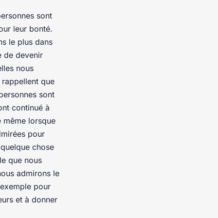
personnes sont
our leur bonté.
s le plus dans
ie de devenir
lles nous
 rappellent que
 personnes sont
ont continué à
ue même lorsque
admirées pour
e quelque chose
lle que nous
nous admirons le
n exemple pour
eurs et à donner