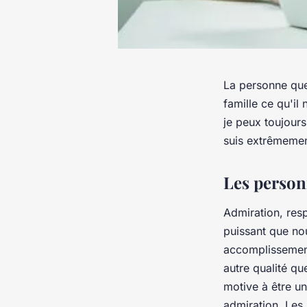
La personne que 
famille ce qu'il
je peux toujours 
suis extrêmemen
Les person
Admiration, resp
puissant que no
accomplissement
autre qualité q
motive à être u
admiration. Les