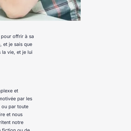
 pour offrir à sa
, et je sais que
a vie, et je lui
mplexe et
motivée par les
 ou par toute
re et nous
itent notre
 fiction ou de