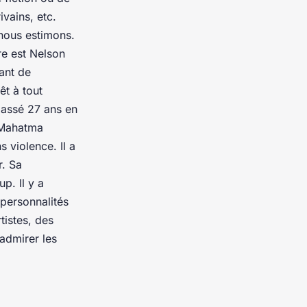
ivains, etc.
nous estimons.
re est Nelson
ant de
êt à tout
passé 27 ans en
 Mahatma
s violence. Il a
r. Sa
p. Il y a
personnalités
tistes, des
 admirer les