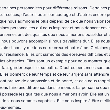
ertaines personnalités pour différentes raisons. Certaines 
ur succès, d'autres pour leur courage et d'autres encore p
 que nous admirons le plus dépend de ce que nous valorison
ertaines personnalités qui nous inspirent et nous donnent env
personnes ont des qualités que nous aimerions posséder et e
 nous pouvons accomplir si nous travaillons dur. Elles nous
ssible si nous y mettons notre cœur et notre âme. Certaines
ur résilience. Elles ont surmonté des épreuves difficiles et 
les obstacles. Elles sont un exemple pour nous montrer q
 il faut garder espoir et se battre. D'autres personnes sont 
 Elles donnent de leur temps et de leur argent sans attendr
s font preuve de compassion et de bonté, et cela nous rappe
vons faire une différence dans le monde. La personne que 
ui possède les qualités que nous aimerions avoir. Elle est u
 dont nous sommes capables. Elle nous inspire à être meill
nous-mêmes.