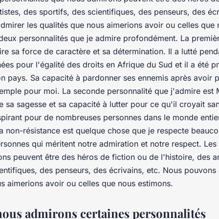
rtistes, des sportifs, des scientifiques, des penseurs, des écr
mirer les qualités que nous aimerions avoir ou celles que 
a deux personnalités que je admire profondément. La premiè
e sa force de caractère et sa détermination. Il a lutté pend
s pour l'égalité des droits en Afrique du Sud et il a été pr
son pays. Sa capacité à pardonner ses ennemis après avoir 
xemple pour moi. La seconde personnalité que j'admire est
 sa sagesse et sa capacité à lutter pour ce qu'il croyait san
nspirant pour de nombreuses personnes dans le monde entie
la non-résistance est quelque chose que je respecte beaucou
sonnes qui méritent notre admiration et notre respect. Les 
s peuvent être des héros de fiction ou de l'histoire, des ar
ientifiques, des penseurs, des écrivains, etc. Nous pouvons
us aimerions avoir ou celles que nous estimons.
ous admirons certaines personnalités