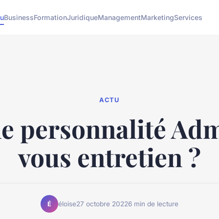
tu
Business
Formation
Juridique
Management
Marketing
Services
ACTU
e personnalité Ad
vous entretien ?
éloise
27 octobre 2022
6 min de lecture
É