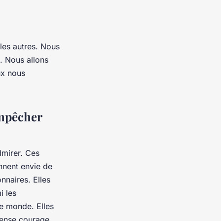
les autres. Nous
i. Nous allons
ux nous
empêcher
dmirer. Ces
onnent envie de
nnaires. Elles
i les
le monde. Elles
mense courage.