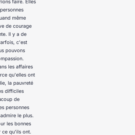
ons faire. Elles
s personnes
 quand même
uve de courage
e. Il y a de
rfois, c'est
ous pouvons
compassion.
ns les affaires
ce qu'elles ont
ie, la pauvreté
 difficiles
aucoup de
ses personnes
admire le plus.
our les bonnes
ce qu'ils ont.