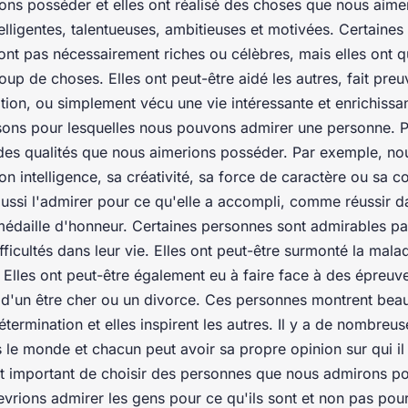
ns posséder et elles ont réalisé des choses que nous aimeri
elligentes, talentueuses, ambitieuses et motivées. Certaine
ont pas nécessairement riches ou célèbres, mais elles ont
up de choses. Elles ont peut-être aidé les autres, fait pre
ion, ou simplement vécu une vie intéressante et enrichissant
ons pour lesquelles nous pouvons admirer une personne. Pa
 des qualités que nous aimerions posséder. Par exemple, n
on intelligence, sa créativité, sa force de caractère ou sa 
ssi l'admirer pour ce qu'elle a accompli, comme réussir da
édaille d'honneur. Certaines personnes sont admirables par
ficultés dans leur vie. Elles ont peut-être surmonté la malad
Elles ont peut-être également eu à faire face à des épreuves
d'un être cher ou un divorce. Ces personnes montrent be
termination et elles inspirent les autres. Il y a de nombreu
le monde et chacun peut avoir sa propre opinion sur qui il 
st important de choisir des personnes que nous admirons p
vrions admirer les gens pour ce qu'ils sont et non pas pour 