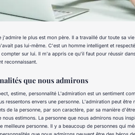
j'admire le plus est mon père. Il a travaillé dur toute sa vie
 n'avait pas lui-même. C'est un homme intelligent et respecté
compter sur lui. Il m'a appris ce qu'il faut pour réussir dans l
t reconnaissant.
nalités que nous admirons
ect, estime, personnalité L'admiration est un sentiment co
us ressentons envers une personne. L'admiration peut être 
s de la personne, par son caractère, par sa manière d'être
ue nous estimons. La personne que nous admirons nous inspi
ne meilleure personne. Il y a beaucoup de personnes qui mér
 personnalités que nous admirons peuvent être des héros de