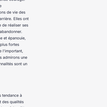
e
ions de vie des
rrière. Elles ont
e de réaliser ses
s abandonner.
ne et épanouie,
plus fortes
e l'important,
ous admirons une
nnalités sont un
s tendance à
t des qualités